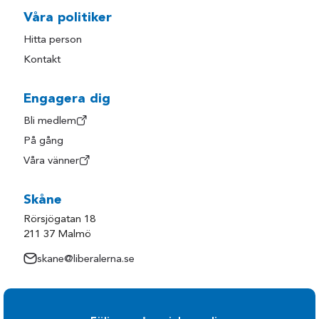
Våra politiker
Hitta person
Kontakt
Engagera dig
Bli medlem
På gång
Våra vänner
Skåne
Rörsjögatan 18
211 37 Malmö
skane@liberalerna.se