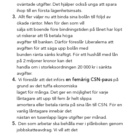
oväntade utgifter. Det hjälper också unga att spara
ihop till en första lägenhetsinsats.
Allt fler väljer nu att binda sina bolån till följd av
ökade räntor. Men för den som vill
sälja sitt boende före bindningstiden på lånet har löpt
ut riskerar att få betala höga
avgifter till banken. Därför föreslår Liberalerna att
avgiften för att säga upp bolån med
bunden ränta sänks kraftigt. För ett hushåll med lån
på 2 miljoner kronor kan det
handla om i storleksordningen 20 000 kr i sänkta
avgifter.
Vi föreslår att det införs
en femårig CSN-paus
på
grund av det tuffa ekonomiska
läget för många. Det ger en möjlighet för varje
låntagare att upp till fem år helt slippa
amortera eller betala ränta på sina lån till CSN. För en
vanlig låntagare innebär det
nästan en tusenlapp lägre utgifter per månad.
Den som arbetar ska behålla mer i plånboken genom
jobbskatteavdrag. Vi vill att det