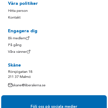
Våra politiker
Hitta person
Kontakt
Engagera dig
Bli medlem
På gång
Våra vänner
Skåne
Rörsjögatan 18
211 37 Malmö
skane@liberalerna.se
Följ oss på sociala medier