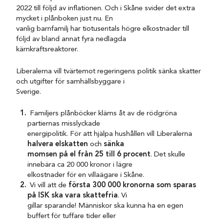
2022 till följd av inflationen. Och i Skåne svider det extra
mycket i plånboken just nu. En
vanlig barnfamilj har tiotusentals högre elkostnader till
följd av bland annat fyra nedlagda
kärnkraftsreaktorer.
Liberalerna vill tvärtemot regeringens politik sänka skatter
och utgifter för samhällsbyggare i
Sverige.
Familjers plånböcker kläms åt av de rödgröna
partiernas misslyckade
energipolitik. För att hjälpa hushållen vill Liberalerna
halvera elskatten
och
sänka
momsen på el från 25 till 6 procent
. Det skulle
innebära ca 20 000 kronor i lägre
elkostnader för en villaägare i Skåne.
Vi vill att de
första 300 000 kronorna som sparas
på ISK ska vara skattefria
. Vi
gillar sparande! Människor ska kunna ha en egen
buffert för tuffare tider eller