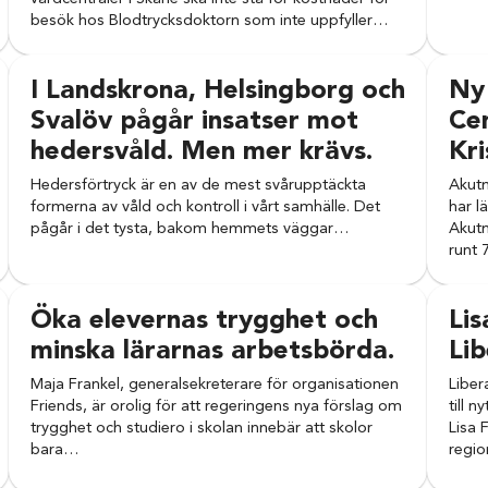
besök hos Blodtrycksdoktorn som inte uppfyller…
I Landskrona, Helsingborg och
Ny
Svalöv pågår insatser mot
Cen
hedersvåld. Men mer krävs.
Kri
Hedersförtryck är en av de mest svårupptäckta
Akutm
formerna av våld och kontroll i vårt samhälle. Det
har l
pågår i det tysta, bakom hemmets väggar…
Akutm
runt 
Öka elevernas trygghet och
Lis
minska lärarnas arbetsbörda.
Lib
Maja Frankel, generalsekreterare för organisationen
Liber
Friends, är orolig för att regeringens nya förslag om
till 
trygghet och studiero i skolan innebär att skolor
Lisa 
bara…
regio