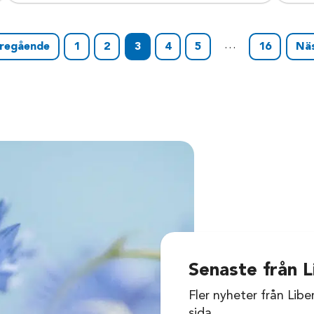
…
regående
1
2
3
4
5
16
Nä
Senaste från L
Fler nyheter från Libe
sida.