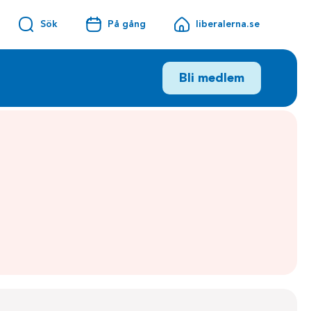
Sök
På gång
liberalerna.se
Bli medlem