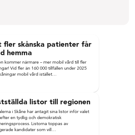
t fler skånska patienter får
rd hemma
n kommer närmare – mer mobil vård till fler
ngar! Vid fler än 160 000 tillfällen under 2025
skåningar mobil vård istället…
tställda listor till regionen
alerna i Skåne har antagit sina listor inför valet
efter en tydlig och demokratisk
eringsprocess. Listorna toppas av
erade kandidater som vill…