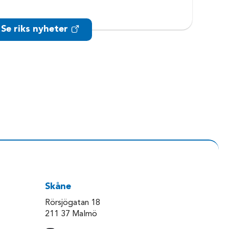
Se riks nyheter
Skåne
Rörsjögatan 18
211 37 Malmö