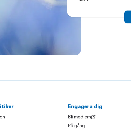
itiker
Engagera dig
son
Bli medlem
På gång