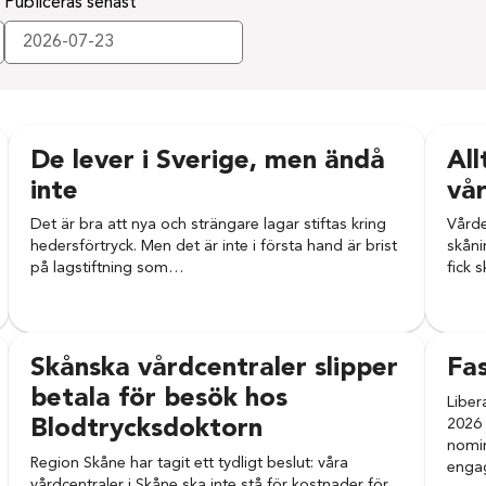
Publiceras senast
De lever i Sverige, men ändå
All
inte
vå
Det är bra att nya och strängare lagar stiftas kring
Vårde
hedersförtryck. Men det är inte i första hand är brist
skåni
på lagstiftning som…
fick 
Skånska vårdcentraler slipper
Fas
betala för besök hos
Liber
2026 
Blodtrycksdoktorn
nomin
Region Skåne har tagit ett tydligt beslut: våra
engag
vårdcentraler i Skåne ska inte stå för kostnader för