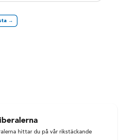
sta →
iberalerna
ralerna hittar du på vår rikstäckande