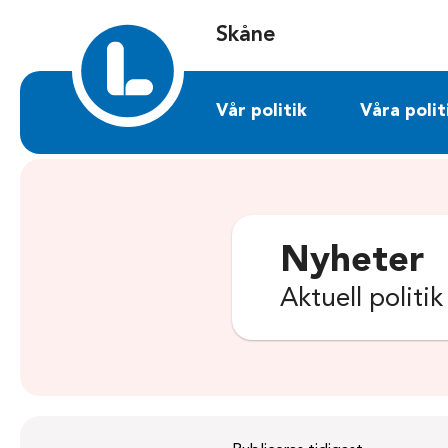
Sök på skane.liberalerna.se
Skåne
Vår politik
Våra polit
Nyheter
Aktuell politi