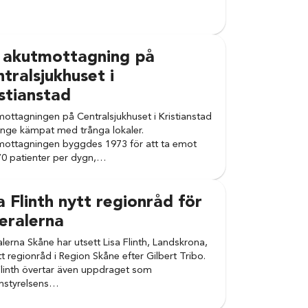
 akutmottagning på
tralsjukhuset i
stianstad
ottagningen på Centralsjukhuset i Kristianstad
änge kämpat med trånga lokaler.
ottagningen byggdes 1973 för att ta emot
70 patienter per dygn,…
a Flinth nytt regionråd för
eralerna
alerna Skåne har utsett Lisa Flinth, Landskrona,
nytt regionråd i Region Skåne efter Gilbert Tribo.
Flinth övertar även uppdraget som
nstyrelsens…