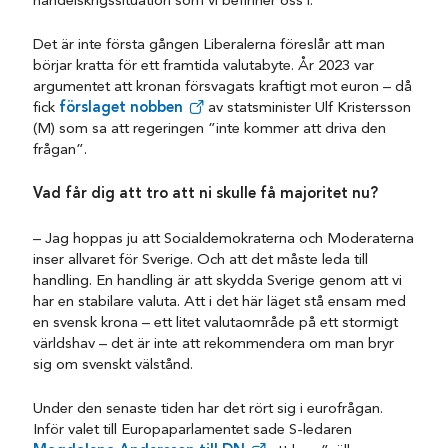
handelskrigssituation som vi befinner oss i.
Det är inte första gången Liberalerna föreslår att man
börjar kratta för ett framtida valutabyte. År 2023 var
argumentet att kronan försvagats kraftigt mot euron – då
fick
förslaget nobben
av statsminister Ulf Kristersson
(M) som sa att regeringen ”inte kommer att driva den
frågan”.
Vad får dig att tro att ni skulle få majoritet nu?
– Jag hoppas ju att Socialdemokraterna och Moderaterna
inser allvaret för Sverige. Och att det måste leda till
handling. En handling är att skydda Sverige genom att vi
har en stabilare valuta. Att i det här läget stå ensam med
en svensk krona – ett litet valutaområde på ett stormigt
världshav – det är inte att rekommendera om man bryr
sig om svenskt välstånd.
Under den senaste tiden har det rört sig i eurofrågan.
Inför valet till Europaparlamentet sade S-ledaren