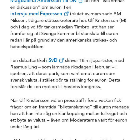
Magdalena Andersson till DN
att hon ”välkomnar
en diskussion” om euron. I en
intervju med Expressen
i slutet av mars sade PM
Nilsson, tidigare statssekreterare hos Ulf Kristersson (M)
och i dag vd för tankesmedjan Timbro, att han ser
framför sig att Sverige kommer blixtansluta till euron
redan i år på grund av den amerikanska utrikes- och
handelspolitiken.
I en debattartikel i
SvD
skriver 18 miljöpartister, med
Rasmus Ling – som lämnade riksdagen i februari – i
spetsen, att deras parti, som varit emot euron som
svensk valuta, i stället bör ta ställning för euron. Detta
föreslår de i en motion till höstens kongress.
När Ulf Kristersson vid en pressträff i förra veckan fick
frågor om en framtida ”blixtanslutning” till euron menade
han att han inte såg en klar koppling mellan tullkriget och
ett byte av valuta – även om Moderaterna varit för euron
under lång tid.