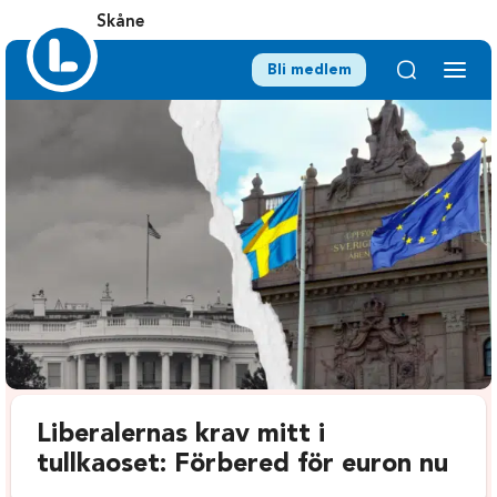
Skåne
Bli medlem
Liberalernas krav mitt i
tullkaoset: Förbered för euron nu