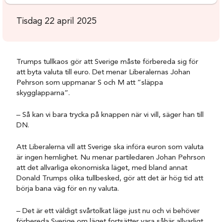
Tisdag 22 april 2025
Trumps tullkaos gör att Sverige måste förbereda sig för
att byta valuta till euro. Det menar Liberalernas Johan
Pehrson som uppmanar S och M att ”släppa
skygglapparna”.
– Så kan vi bara trycka på knappen när vi vill, säger han till
DN.
Att Liberalerna vill att Sverige ska införa euron som valuta
är ingen hemlighet. Nu menar partiledaren Johan Pehrson
att det allvarliga ekonomiska läget, med bland annat
Donald Trumps olika tullbesked, gör att det är hög tid att
börja bana väg för en ny valuta.
– Det är ett väldigt svårtolkat läge just nu och vi behöver
förbereda Sverige om läget fortsätter vara såhär allvarligt,