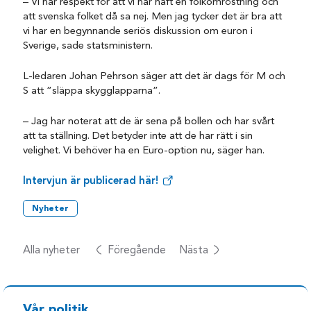
– Vi har respekt för att vi har haft en folkomröstning och
att svenska folket då sa nej. Men jag tycker det är bra att
vi har en begynnande seriös diskussion om euron i
Sverige, sade statsministern.
L-ledaren Johan Pehrson säger att det är dags för M och
S att ”släppa skygglapparna”.
– Jag har noterat att de är sena på bollen och har svårt
att ta ställning. Det betyder inte att de har rätt i sin
velighet. Vi behöver ha en Euro-option nu, säger han.
Intervjun är publicerad här!
Nyheter
Alla nyheter
Föregående
Nästa
Vår politik