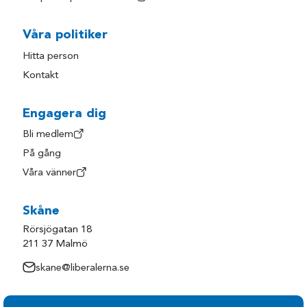
Våra politiker
Hitta person
Kontakt
Engagera dig
Bli medlem
På gång
Våra vänner
Skåne
Rörsjögatan 18
211 37 Malmö
skane@liberalerna.se