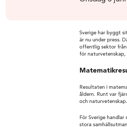
Sverige har byggt si
är nu under press. Dä
offentlig sektor frå
för naturvetenskap,
Matematikresu
Resultaten i matemat
åldern. Runt var fjä
och naturvetenskap.
För Sverige handlar
stora samhällsutmanin