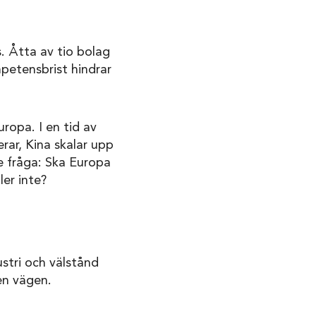
. Åtta av tio bolag
mpetensbrist hindrar
ropa. I en tid av
rar, Kina skalar upp
e fråga: Ska Europa
ler inte?
stri och välstånd
en vägen.