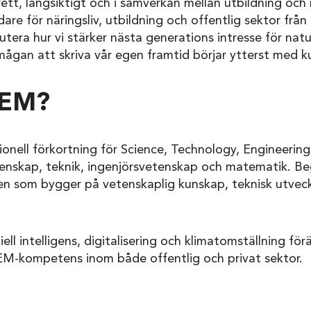
ett, långsiktigt och i samverkan mellan utbildning och n
are för näringsliv, utbildning och offentlig sektor från
utera hur vi stärker nästa generations intresse för nat
ågan att skriva vår egen framtid börjar ytterst med k
TEM?
ionell förkortning för Science, Technology, Engineeri
enskap, teknik, ingenjörsvetenskap och matematik. B
ken som bygger på vetenskaplig kunskap, teknisk utveck
ciell intelligens, digitalisering och klimatomställning fö
M-kompetens inom både offentlig och privat sektor.