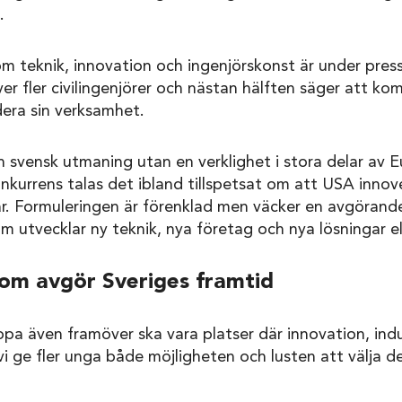
.
om teknik, innovation och ingenjörskonst är under press
r fler civilingenjörer och nästan hälften säger att ko
era sin verksamhet.
n svensk utmaning utan en verklighet i stora delar av Eu
kurrens talas det ibland tillspetsat om att USA innove
ar. Formuleringen är förenklad men väcker en avgörand
m utvecklar ny teknik, nya företag och nya lösningar el
om avgör Sveriges framtid
a även framöver ska vara platser där innovation, indu
i ge fler unga både möjligheten och lusten att välja d