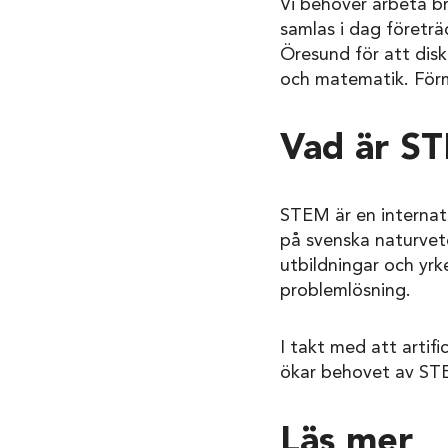
Vi behöver arbeta br
samlas i dag företräd
Öresund för att disk
och matematik. Förm
Vad är S
STEM är en internat
på svenska naturvet
utbildningar och yr
problemlösning.
I takt med att artifi
ökar behovet av STE
Läs mer