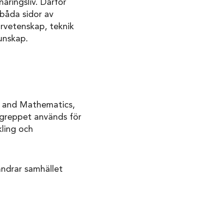
äringsliv. Därför
 båda sidor av
urvetenskap, teknik
unskap.
ng and Mathematics,
egreppet används för
ling och
rändrar samhället