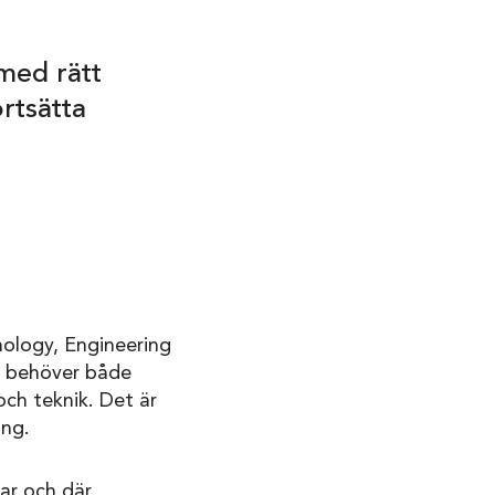
med rätt
rtsätta
nology, Engineering
ga behöver både
ch teknik. Det är
ing.
ar och där