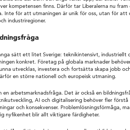
er kompetensen finns. Därför tar Liberalerna nu fram
a. Inte för att utmaningen är unik för oss, utan för at
h industriregioner.
ldningsfråga
ga sätt ett litet Sverige: teknikintensivt, industriell
ingen konkret. Företag på globala marknader behöve
nna utvecklas, investera och fortsätta skapa jobb och
därför en större nationell och europeisk utmaning.
en arbetsmarknadsfråga. Det är också en bildningsfrå
nikutveckling, AI och digitalisering behöver fler förstå
sningar och konsekvenser. Problemlösningsförmåga, ma
 nyfikenhet blir allt viktigare färdigheter.