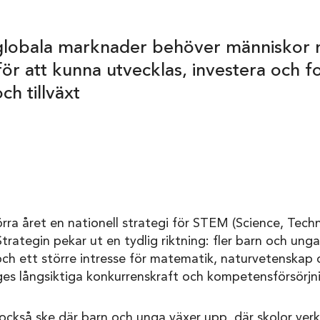
globala marknader behöver människor 
r att kunna utvecklas, investera och fo
ch tillväxt
ra året en nationell strategi för STEM (Science, Tech
rategin pekar ut en tydlig riktning: fler barn och un
ch ett större intresse för matematik, naturvetenskap o
ges långsiktiga konkurrenskraft och kompetensförsörjn
ckså ske där barn och unga växer upp, där skolor verk