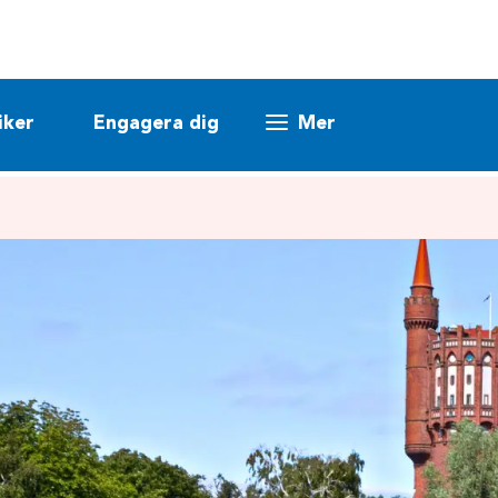
iker
Engagera dig
Mer