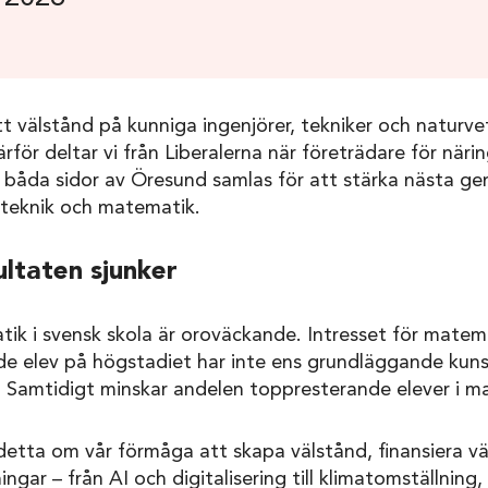
tt välstånd på kunniga ingenjörer, tekniker och natur
rför deltar vi från Liberalerna när företrädare för närin
n båda sidor av Öresund samlas för att stärka nästa ge
 teknik och matematik.
ltaten sjunker
ik i svensk skola är oroväckande. Intresset för matem
rde elev på högstadiet har inte ens grundläggande kun
 Samtidigt minskar andelen toppresterande elever i m
 detta om vår förmåga att skapa välstånd, finansiera v
gar – från AI och digitalisering till klimatomställning