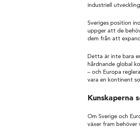
industriell utveckling
Sveriges position in
uppger att de behöve
dem från att expand
Detta är inte bara e
hårdnande global kon
– och Europa regler
vara en kontinent so
Kunskaperna s
Om Sverige och Europ
växer fram behöver v