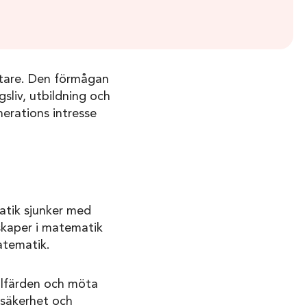
vetare. Den förmågan
gsliv, utbildning och
nerations intresse
atik sjunker med
skaper i matematik
atematik.
älfärden och möta
, säkerhet och