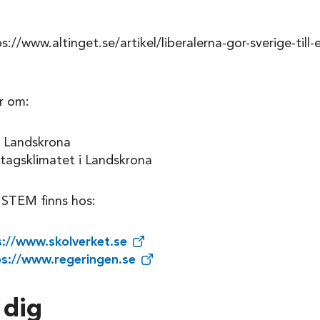
ps://www.altinget.se/artikel/liberalerna-gor-sverige-till-
ar om:
i Landskrona
etagsklimatet i Landskrona
 STEM finns hos:
s://www.skolverket.se
ps://www.regeringen.se
 dig