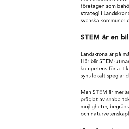
företagen som behöv
strategi i Landskron
svenska kommuner oc
STEM är en bi
Landskrona är på mån
Här blir STEM-utman
kompetens för att ku
syns lokalt speglar 
Men STEM är mer än 
präglat av snabb tek
möjligheter, begrän
och naturvetenskaplig