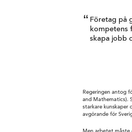
Företag på 
kompetens fö
skapa jobb o
Regeringen antog för
and Mathematics). St
starkare kunskaper o
avgörande för Sveri
Men arbetet måste o