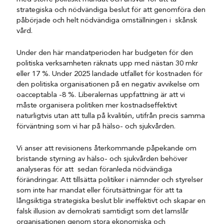
strategiska och nödvändiga beslut för att genomföra den
påbörjade och helt nödvändiga omställningen i skånsk
vård.
Under den här mandatperioden har budgeten för den
politiska verksamheten räknats upp med nästan 30 mkr
eller 17 %. Under 2025 landade utfallet för kostnaden för
den politiska organisationen på en negativ avvikelse om
oacceptabla -8 %. Liberalernas uppfattning är att vi
måste organisera politiken mer kostnadseffektivt
naturligtvis utan att tulla på kvalitén, utifrån precis samma
förväntning som vi har på hälso- och sjukvården.
Vi anser att revisionens återkommande påpekande om
bristande styrning av hälso- och sjukvården behöver
analyseras för att sedan föranleda nödvändiga
förändringar. Att tillsätta politiker i nämnder och styrelser
som inte har mandat eller förutsättningar för att ta
långsiktiga strategiska beslut blir ineffektivt och skapar en
falsk illusion av demokrati samtidigt som det lamslår
organisationen genom stora ekonomiska och