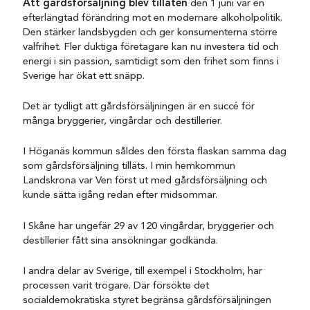
Att gårdsförsäljning blev tillåten
den 1 juni var en
efterlängtad förändring mot en modernare alkoholpolitik.
Den stärker landsbygden och ger konsumenterna större
valfrihet. Fler duktiga företagare kan nu investera tid och
energi i sin passion, samtidigt som den frihet som finns i
Sverige har ökat ett snäpp.
Det är tydligt att gårdsförsäljningen är en succé för
många bryggerier, vingårdar och destillerier.
I Höganäs kommun såldes den första flaskan samma dag
som gårdsförsäljning tilläts. I min hemkommun
Landskrona var Ven först ut med gårdsförsäljning och
kunde sätta igång redan efter midsommar.
I Skåne har ungefär 29 av 120 vingårdar, bryggerier och
destillerier fått sina ansökningar godkända.
I andra delar av Sverige, till exempel i Stockholm, har
processen varit trögare. Där försökte det
socialdemokratiska styret begränsa gårdsförsäljningen