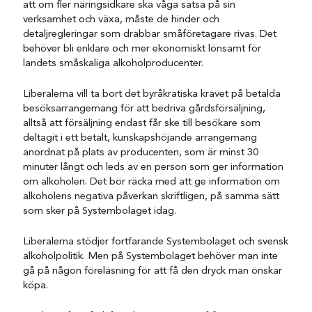
att om fler näringsidkare ska våga satsa på sin
verksamhet och växa, måste de hinder och
detaljregleringar som drabbar småföretagare rivas. Det
behöver bli enklare och mer ekonomiskt lönsamt för
landets småskaliga alkoholproducenter.
Liberalerna vill ta bort det byråkratiska kravet på betalda
besöksarrangemang för att bedriva gårdsförsäljning,
alltså att försäljning endast får ske till besökare som
deltagit i ett betalt, kunskapshöjande arrangemang
anordnat på plats av producenten, som är minst 30
minuter långt och leds av en person som ger information
om alkoholen. Det bör räcka med att ge information om
alkoholens negativa påverkan skriftligen, på samma sätt
som sker på Systembolaget idag.
Liberalerna stödjer fortfarande Systembolaget och svensk
alkoholpolitik. Men på Systembolaget behöver man inte
gå på någon föreläsning för att få den dryck man önskar
köpa.