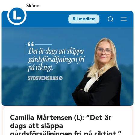
Skåne
Bli medlem
Camilla Mårtensen (L): ”Det är
dags att släppa
gårdsförsäljningen fri på riktigt.”