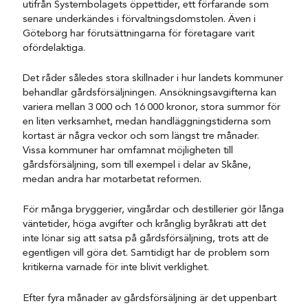
utifrån Systembolagets öppettider, ett förfarande som
senare underkändes i förvaltningsdomstolen. Även i
Göteborg har förutsättningarna för företagare varit
ofördelaktiga.
Det råder således stora skillnader i hur landets kommuner
behandlar gårdsförsäljningen. Ansökningsavgifterna kan
variera mellan 3 000 och 16 000 kronor, stora summor för
en liten verksamhet, medan handläggningstiderna som
kortast är några veckor och som längst tre månader.
Vissa kommuner har omfamnat möjligheten till
gårdsförsäljning, som till exempel i delar av Skåne,
medan andra har motarbetat reformen.
För många bryggerier, vingårdar och destillerier gör långa
väntetider, höga avgifter och krånglig byråkrati att det
inte lönar sig att satsa på gårdsförsäljning, trots att de
egentligen vill göra det. Samtidigt har de problem som
kritikerna varnade för inte blivit verklighet.
Efter fyra månader av gårdsförsäljning är det uppenbart