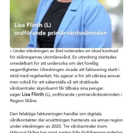
– Under inledningen av året noterades en ökad kostnad
för skåningarnas utomlänsvård. En utredning startades
omedelbart för att undersöka om det förelåg
oegentligheter. Utredningen visade att fakturering skett i
strid med regelverket. Nu agerar vi för att utkräva ansvar
men också för att säkerställa så att drabbade
vårdcentraler skyndsamt får tillbaka sina pengar.
säger
Lisa Flinth
(L), ordförande i primärvårdsnämnden i
Region Skåne.
Den felaktiga faktureringen handlar om digitala
vårdkontakter där ersättningen hanterats via annan region
under inledningen av 2025. Tre vårdcentraler inom
Hälsoval Skåne har gjort avsteg från förfrågningsunderlag