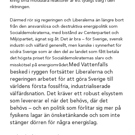
kring små modulära reaktorer är ett tydligt steg i den
riktningen.
Därmed rör sig regeringen och Liberalerna än längre bort
från den ansvarslösa och destruktiva energipolitik som
Socialdemokraterna, med bistånd av Centerpartiet och
Miljöpartiet, ägnat sig åt. Det är bra – för Sverige, svensk
industri och välfärd generellt, men kanske i synnerhet för
södra Sverige som är den del av landet som fått betala
det högsta priset för Socialdemokraternas slarv och
Med Vattenfalls
misskötsel på energiområdet.
besked i ryggen fortsätter Liberalerna och
regeringen arbetet för att göra Sverige till
världens första fossilfria, industrialiserade
välfärdsnation. Det kräver ett robust elsystem
som levererar el när det behövs, där det
behövs – och en politik som förlitar sig mer på
fysikens lagar än önsketänkande och som inte
stänger dörren för några energislag.