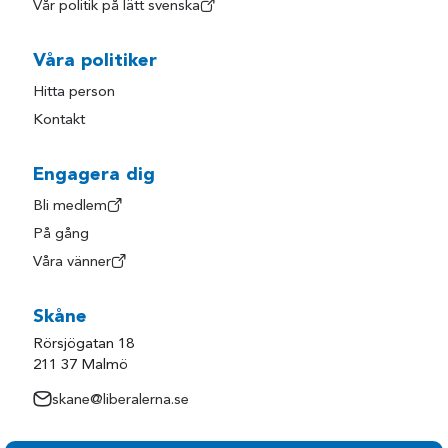
Vår politik på lätt svenska
Våra politiker
Hitta person
Kontakt
Engagera dig
Bli medlem
På gång
Våra vänner
Skåne
Rörsjögatan 18
211 37 Malmö
skane@liberalerna.se