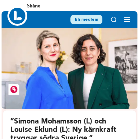
Skåne
Bli medlem
”Simona Mohamsson (L) och
Louise Eklund (L): Ny kärnkraft
tryggar södra Sverige.”