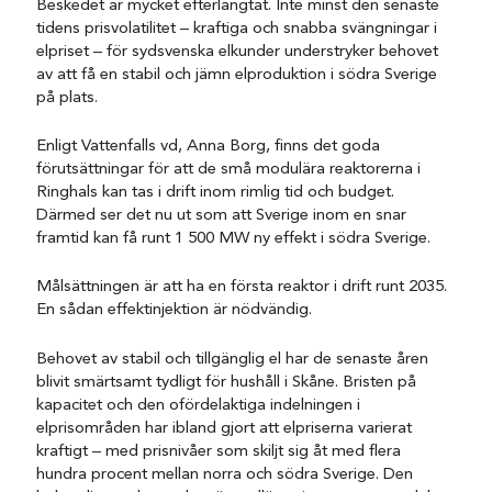
Beskedet är mycket efterlängtat. Inte minst den senaste
tidens prisvolatilitet – kraftiga och snabba svängningar i
elpriset – för sydsvenska elkunder understryker behovet
av att få en stabil och jämn elproduktion i södra Sverige
på plats.
Enligt Vattenfalls vd, Anna Borg, finns det goda
förutsättningar för att de små modulära reaktorerna i
Ringhals kan tas i drift inom rimlig tid och budget.
Därmed ser det nu ut som att Sverige inom en snar
framtid kan få runt 1 500 MW ny effekt i södra Sverige.
Målsättningen är att ha en första reaktor i drift runt 2035.
En sådan effektinjektion är nödvändig.
Behovet av stabil och tillgänglig el har de senaste åren
blivit smärtsamt tydligt för hushåll i Skåne. Bristen på
kapacitet och den ofördelaktiga indelningen i
elprisområden har ibland gjort att elpriserna varierat
kraftigt – med prisnivåer som skiljt sig åt med flera
hundra procent mellan norra och södra Sverige. Den