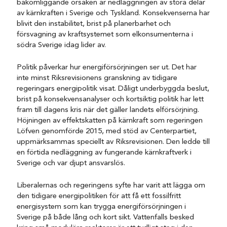
bakomliggande orsaken är nedläggningen av stora delar
av kärnkraften i Sverige och Tyskland. Konsekvenserna har
blivit den instabilitet, brist på planerbarhet och
försvagning av kraftsystemet som elkonsumenterna i
södra Sverige idag lider av.
Politik påverkar hur energiförsörjningen ser ut. Det har
inte minst Riksrevisionens granskning av tidigare
regeringars energipolitik visat. Dåligt underbyggda beslut,
brist på konsekvensanalyser och kortsiktig politik har lett
fram till dagens kris när det gäller landets elförsörjning.
Höjningen av effektskatten på kärnkraft som regeringen
Löfven genomförde 2015, med stöd av Centerpartiet,
uppmärksammas speciellt av Riksrevisionen. Den ledde till
en förtida nedläggning av fungerande kärnkraftverk i
Sverige och var djupt ansvarslös.
Liberalernas och regeringens syfte har varit att lägga om
den tidigare energipolitiken för att få ett fossilfritt
energisystem som kan trygga energiförsörjningen i
Sverige på både lång och kort sikt. Vattenfalls besked